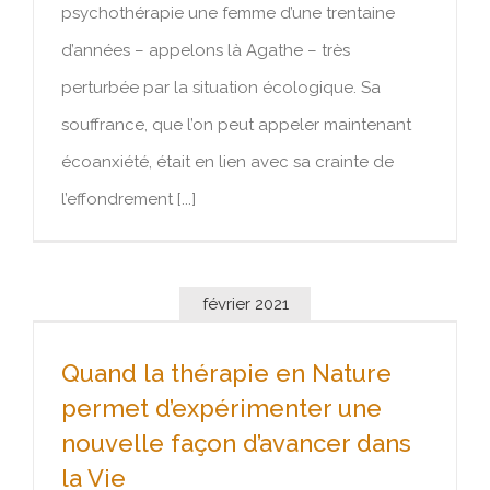
psychothérapie une femme d’une trentaine
d’années – appelons là Agathe – très
perturbée par la situation écologique. Sa
souffrance, que l’on peut appeler maintenant
écoanxiété, était en lien avec sa crainte de
l’effondrement [...]
février 2021
Quand la thérapie en Nature permet
d’expérimenter une nouvelle façon
Quand la thérapie en Nature
d’avancer dans la Vie
permet d’expérimenter une
nouvelle façon d’avancer dans
la Vie