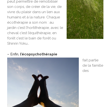
peut permettre de remobiliser
son corps, de créer de la vie, de
vivre du plaisir dans un lien aux
humains et à la nature. Chaque
écothérapie
a son nom : au
jardin c’est l’
hortithérapie
, avec le
cheval c’est l’
équithérapie
, en
forêt c’est le bain de forêt ou
Shinrin
Yoku
…
– Enfin,
l’
écopsychothérapie
fait
partie
de la famille
des