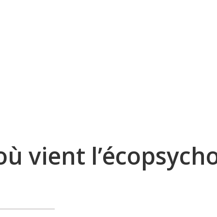
ongue histoire … pour une pratique éme
où vient l’
écopsycho