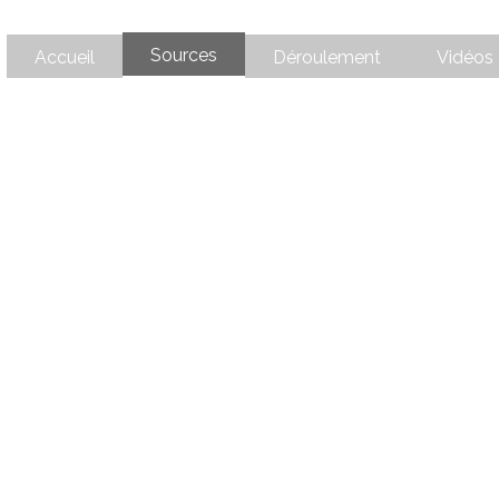
Sources
Accueil
Déroulement
Vidéos 
D'OÙ VIENT
OPSYCHOTHÉRA