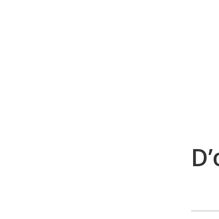
Une l
D’