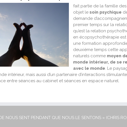
fait
partie de la famille de
objet le
soin psychique
de
demande d’accompagnemen
premier temps sur la relat
qu’est la relation psychoth
en
écopsychothérapie
est
une formation approfondi
deuxième temps cette appr
naturels comme
moyen de
monde intérieur, de se re
avec le monde
. Le paysag
e intérieur, mais aussi d’un partenaire d’interactions stimulantes
nce entre séances au cabinet et séances en espace naturel.
DE NOUS SENT PENDANT QUE NOUS LE SENTONS » (CHRIS R