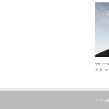
son mond
alterna
« LE MON