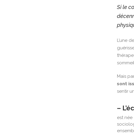
Si le c
décenn
physiq
L’une d
guérisse
thérapeu
sommeil
Mais pa
sont is
sentir u
– L’é
est née
sociolo
ensemble