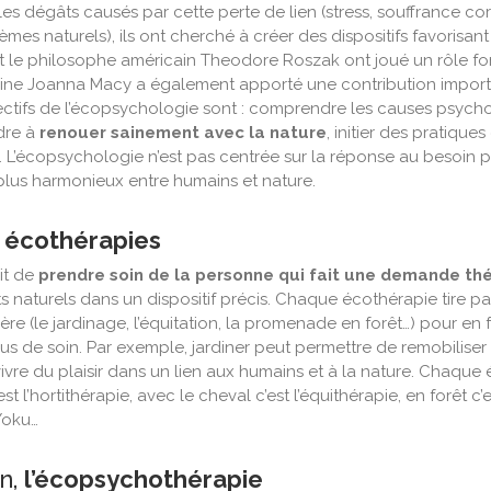
es dégâts causés par cette perte de lien (stress, souffrance co
èmes naturels), ils ont cherché à créer des dispositifs favoris
t le philosophe américain Theodore Roszak ont joué un rôle f
ine Joanna Macy a également apporté une contribution important
ectifs de l’écopsychologie sont : comprendre les causes psych
dre à
renouer sainement avec la nature
, initier des pratiqu
 L’écopsychologie n’est pas centrée sur la réponse au besoin part
 plus harmonieux entre humains et nature.
 écothérapies
agit de
prendre soin de la personne qui fait une demande t
 naturels dans un dispositif précis.
Chaque écothérapie tire pa
ière (le jardinage, l’équitation, la promenade en forêt…) pour en f
us de soin. Par exemple, jardiner peut permettre de remobiliser
vivre du plaisir dans un lien aux humains et à la nature. Chaque
st l’
hortithérapie
, avec le cheval c’est l’
équithérapie
, en forêt c’
Yoku
…
in,
l’
écopsychothérapie