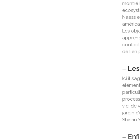
montré l
écosyst
Naess e
américa
Les obj
appren
contact.
de lien
–
Les
Ici il s’
éléments
particul
process
vie, de 
jardin c’e
Shinrin
– Enf