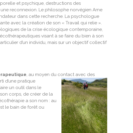
rporelle et psychique, destructions des
ant une reconnexion. Le philosophe norvégien Arne
ondateur dans cette recherche. La psychologue
e avec la création de son « Travail qui relie ».
ologiques de la crise écologique contemporaine,
es écothérapeutiques visant à se faire du bien à son
iculier d’un individu, mais sur un objectif collectif
hérapeutique
, au moyen du contact avec des
rti d’une
pratique
aire un outil dans le
 son corps, de créer de la
écothérapie
a son nom : au
est le bain de forêt ou