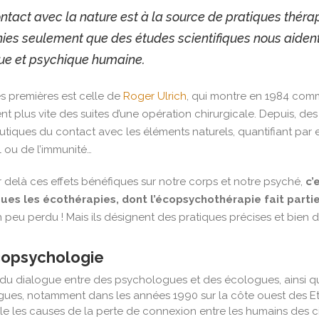
ontact avec la nature est à la source de pratiques thérap
ies seulement que des études scientifiques nous aident
ue et psychique humaine.
es premières est celle de
Roger Ulrich
, qui montre en 1984 com
nt plus vite des suites d’une opération chirurgicale. Depuis, de
tiques du contact avec les éléments naturels, quantifiant par e
 ou de l’immunité…
r delà ces effets bénéfiques sur notre corps et notre psyché,
c’
sues les
écothérapies
, dont l’
écopsychothérapie
fait partie
n peu perdu ! Mais ils désignent des pratiques précises et bien di
copsychologie
 du dialogue entre des psychologues et des écologues, ainsi 
gues, notamment dans les années 1990 sur la côte ouest des Eta
 les causes de la perte de connexion entre les humains des civi