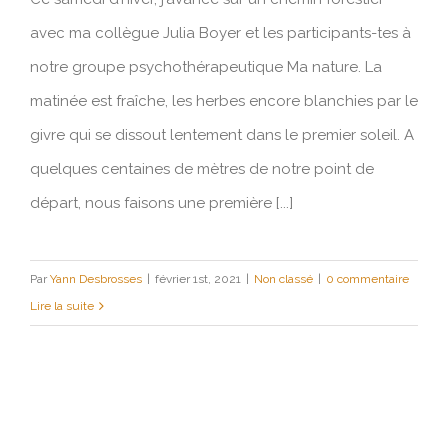
Quand le contact avec la nature
avec ma collègue Julia Boyer et les participants-tes à
facilite les liens humains
notre groupe psychothérapeutique Ma nature. La
matinée est fraîche, les herbes encore blanchies par le
givre qui se dissout lentement dans le premier soleil. A
quelques centaines de mètres de notre point de
départ, nous faisons une première [...]
Par
Yann Desbrosses
|
février 1st, 2021
|
Non classé
|
0 commentaire
Lire la suite