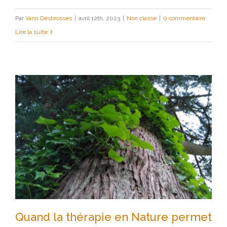
Par
Yann Desbrosses
|
avril 12th, 2023
|
Non classé
|
0 commentaire
Lire la suite
Quand la thérapie en Nature permet