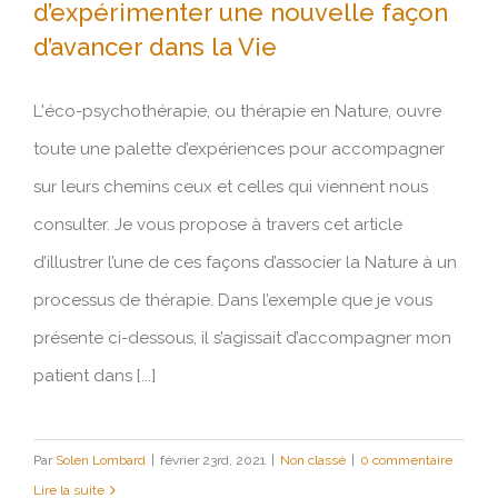
d’expérimenter une nouvelle façon
d’avancer dans la Vie
Quand la thérapie en Nature permet
d’expérimenter une nouvelle façon
L'éco-psychothérapie, ou thérapie en Nature, ouvre
d’avancer dans la Vie
toute une palette d’expériences pour accompagner
sur leurs chemins ceux et celles qui viennent nous
consulter. Je vous propose à travers cet article
d’illustrer l’une de ces façons d’associer la Nature à un
processus de thérapie. Dans l’exemple que je vous
présente ci-dessous, il s’agissait d’accompagner mon
patient dans [...]
Par
Solen Lombard
|
février 23rd, 2021
|
Non classé
|
0 commentaire
Lire la suite