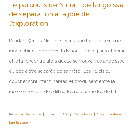
Le parcours de Ninon : de l’angoisse
Praticiens
LIENS
de séparation à la joie de
l’exploration
Le parcours de Ninon : de l’angoisse
À propos
BIBLIOGRAPHIE
Pendant 5 mois, Ninon est venu une fois par semaine à
de séparation à la joie de l’exploration
mon cabinet -appelons-la Ninon-. Elle a 4 ans et demi,
et je la rencontre alors qu’elle se trouve très angoissée
à l’idée d’être séparée de sa mère : Les rituels du
coucher sont interminables, et produisent entre la
mère en l’enfant des difficultés relationnelles de [...]
Par
Amel Descamps
|
juillet 3rd, 2024
|
Non classé
|
0 commentaire
Lire la suite